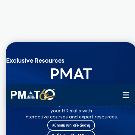
Exclusive Resources
PMAT
Membership
Join a community of passionate learners and elevate
your HR skills with
interactive courses and expert resources.
สมัครสมาชิก หรือ ต่ออายุ